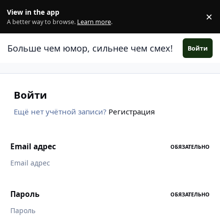
Перейти к содержанию
View in the app
×
Di
A better way to browse.
Learn more
.
Больше чем юмор, сильнее чем смех!
Войти
Войти
Ещё нет учётной записи?
Регистрация
Email адрес
ОБЯЗАТЕЛЬНО
Пароль
ОБЯЗАТЕЛЬНО