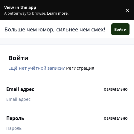
Перейти к содержанию
View in the app
×
Di
A better way to browse.
Learn more
.
Больше чем юмор, сильнее чем смех!
Войти
Войти
Ещё нет учётной записи?
Регистрация
Email адрес
ОБЯЗАТЕЛЬНО
Пароль
ОБЯЗАТЕЛЬНО