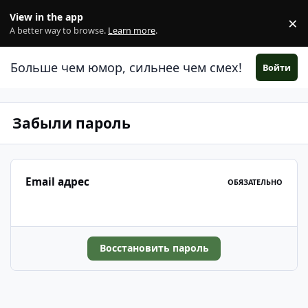
Перейти к содержанию
View in the app
×
Di
A better way to browse.
Learn more
.
Больше чем юмор, сильнее чем смех!
Войти
Забыли пароль
Email адрес
ОБЯЗАТЕЛЬНО
Восстановить пароль