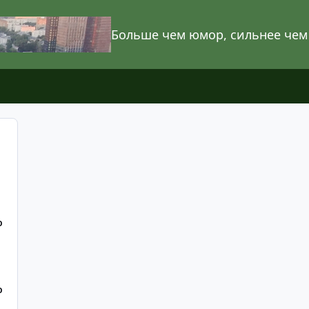
Больше чем юмор, сильнее чем
О
О