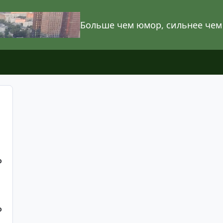
Больше чем юмор, сильнее чем
О
О