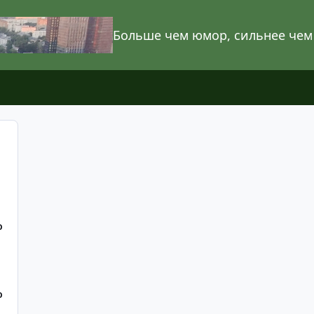
Больше чем юмор, сильнее чем
О
О