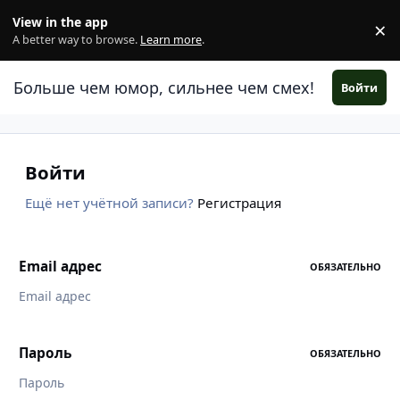
Перейти к содержанию
View in the app
×
Di
A better way to browse.
Learn more
.
Больше чем юмор, сильнее чем смех!
Войти
Войти
Ещё нет учётной записи?
Регистрация
Email адрес
ОБЯЗАТЕЛЬНО
Пароль
ОБЯЗАТЕЛЬНО